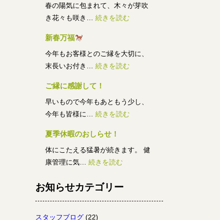
中
春の陽気に包まれて、木々が芽吹
:
央
き花々も咲き…
続きを読む
2
新春万福
ゴ
丁
今年もお客様とのご縁を大切に、
ー
目
:
末長いお付き…
続きを読む
ル
建
新
デ
築
ご縁に感謝して！
春
ン
条
早いもので今年もあともう少し、
万
ウ
件
:
今年も皆様に…
続きを読む
福
イ
付
ご
ー
売
夏季休暇のおしらせ！
縁
ク
地
体にこたえる猛暑が続きます。 健
に
休
:
康管理に気…
続きを読む
感
業
夏
謝
の
お知らせカテゴリー
季
し
お
休
て！
知
暇
ら
スタッフブログ
(22)