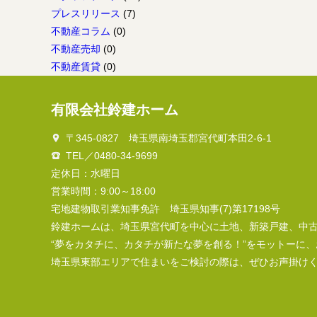
の
せ
プレスリリース
(7)
お
不動産コラム
(0)
し
不動産売却
(0)
ら
不動産賃貸
(0)
せ！
有限会社鈴建ホーム
〒345-0827 埼玉県南埼玉郡宮代町本田2-6-1
TEL／0480-34-9699
定休日：水曜日
営業時間：9:00～18:00
宅地建物取引業知事免許 埼玉県知事(7)第17198号
鈴建ホームは、埼玉県宮代町を中心に土地、新築戸建、中
“夢をカタチに、カタチが新たな夢を創る！”をモットーに
埼玉県東部エリアで住まいをご検討の際は、ぜひお声掛け