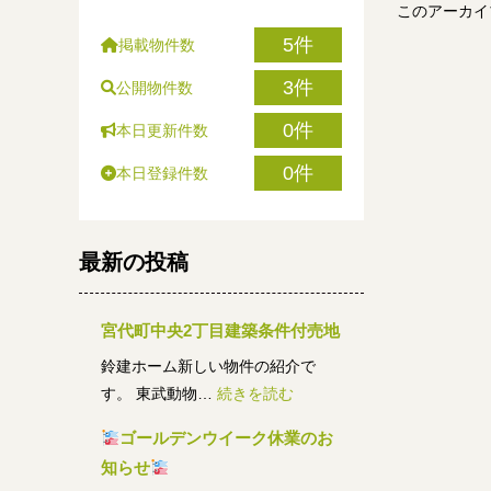
このアーカイ
5件
掲載物件数
3件
公開物件数
0件
本日更新件数
0件
本日登録件数
最新の投稿
宮代町中央2丁目建築条件付売地
鈴建ホーム新しい物件の紹介で
:
す。 東武動物…
続きを読む
宮
ゴールデンウイーク休業のお
代
知らせ
町